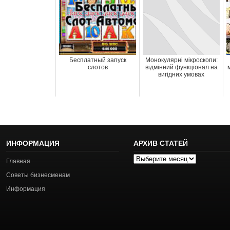
Бесплатный запуск
Монокулярні мікроскопи:
слотов
відмінний функціонал на
вигідних умовах
ИНФОРМАЦИЯ
АРХИВ СТАТЕЙ
Архив
Главная
статей
Советы бизнесменам
Информация