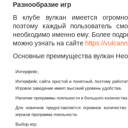
Разнообразие игр
В клубе вулкан имеется огромно
поэтому каждый пользователь смо
необходимо именно ему. Более под
можно узнать на сайте
https://vulca
Основные преимущества вулкан Нео
Интерфейс;
Интерфейс сайта простой и понятный, поэтому работат
Игровое заведение имеет высокий уровень удобства.
Наличие программы лояльности и большого количества
Для новичков предоставляется огромное количество
игроков программа лояльности.
Выбор игр;