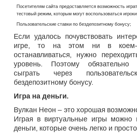
Посетителям сайта предоставляется возможность играт
тестовый режим, которым могут воспользоваться игроки
Пользовательские ставки по бездепозитному бонусу;
Если удалось почувствовать интер
игре, то на этом ни в коем-
останавливаться, нужно переходи
уровень. Поэтому обязательно 
сыграть через пользователь
бездепозитному бонусу.
Игра на деньги.
Вулкан Неон – это хорошая возможно
Играя в виртуальные игры можно 
деньги, которые очень легко и прост