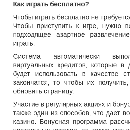
Как играть бесплатно?
Чтобы играть бесплатно не требуетс
Чтобы приступить к игре, нужно в
подходящее азартное развлечени
играть.
Система автоматически выпо
виртуальных кредитов, которые в
будет использовать в качестве ст
закончатся, то чтобы их получить
обновить страницу.
Участие в регулярных акциях и бону
также один из способов, что дает в
казино. Бонусная программа рассч