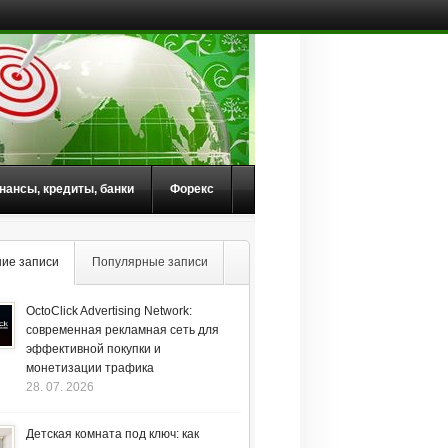
нансы, кредиты, банки
Форекс
ие записи
Популярные записи
OctoClick Advertising Network:
современная рекламная сеть для
эффективной покупки и
монетизации трафика
28. 07. 2026
Детская комната под ключ: как