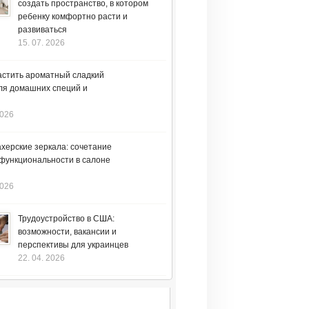
создать пространство, в котором
ребенку комфортно расти и
развиваться
15. 07. 2026
астить ароматный сладкий
ля домашних специй и
2026
херские зеркала: сочетание
 функциональности в салоне
2026
Трудоустройство в США:
возможности, вакансии и
перспективы для украинцев
22. 04. 2026