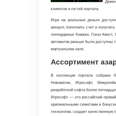
Демон
клиентов и гостей портала.
Игра на реальные деньги доступн
аккаунт, пополнить счет и получит
легендарные Книжки, Гонзо Квест,
автоматов раньше были доступны то
виртуальном зале.
Ассортимент аза
В коллекции портала собрано б
Новоматик, Игрософт, Микрогей
разработкой софта более пятнадцат
Игрософт — это российский провай
оригинальными сюжетами и бонусн
технологии, создает качественную 