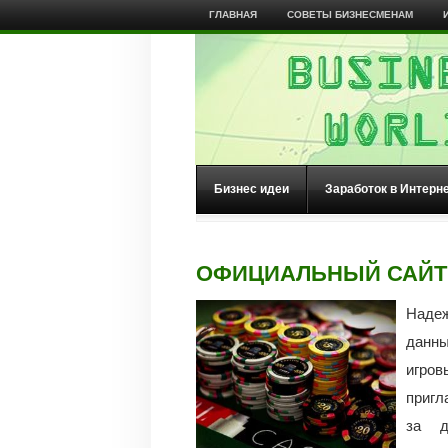
ГЛАВНАЯ
СОВЕТЫ БИЗНЕСМЕНАМ
Бизнес идеи
Заработок в Интерн
ОФИЦИАЛЬНЫЙ САЙТ 
Наде
данны
игров
пригл
за д