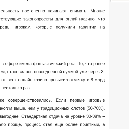
ельность постепенно начинают снимать. Многие
ствующие законопроекты для онлайн-казино, что
едь, игрокам, которые получили гарантии на
 в сфере имела фантастический рост. То, что ранее
м, становилось повседневной суммой уже через 3-
рот всех онлайн-казино превысил отметку в 8 млрд
 несколько раз.
же совершенствовались. Если первые игровые
ногим выше, чем у традиционных слотов (50-70%),
выгоднее. Стандартная отдача на уровне 90-98% –
ало проще, процесс стал еще более приятный, а