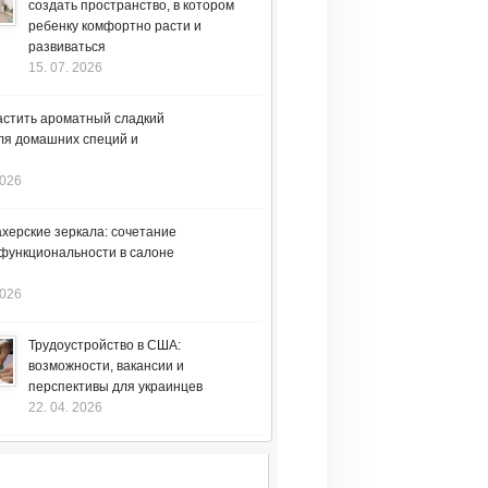
создать пространство, в котором
ребенку комфортно расти и
развиваться
15. 07. 2026
астить ароматный сладкий
ля домашних специй и
2026
херские зеркала: сочетание
 функциональности в салоне
2026
Трудоустройство в США:
возможности, вакансии и
перспективы для украинцев
22. 04. 2026