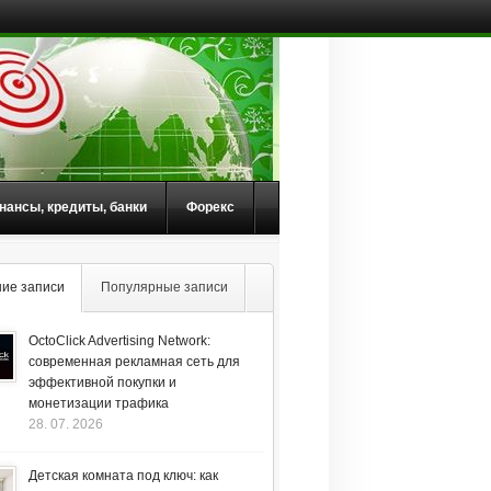
нансы, кредиты, банки
Форекс
ие записи
Популярные записи
OctoClick Advertising Network:
современная рекламная сеть для
эффективной покупки и
монетизации трафика
28. 07. 2026
Детская комната под ключ: как