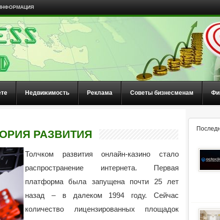
ИНФОРМАЦИЯ
ете
Недвижимость
Реклама
Советы бизнесменам
Фи
Последн
ТОРИЯ РАЗВИТИЯ
Толчком развития онлайн-казино стало
распространение интернета. Первая
платформа была запущена почти 25 лет
назад – в далеком 1994 году. Сейчас
количество лицензированных площадок