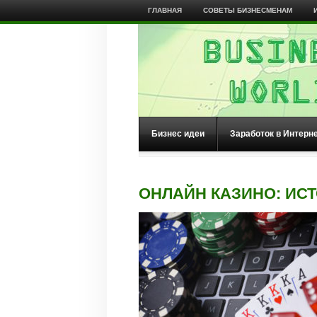
ГЛАВНАЯ
СОВЕТЫ БИЗНЕСМЕНАМ
Бизнес идеи
Заработок в Интерн
ОНЛАЙН КАЗИНО: ИС