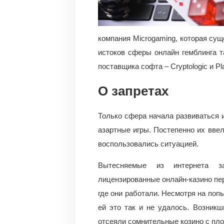
компания Microgaming, которая сущ
истоков сферы онлайн гемблинга т
поставщика софта – Cryptologic и Pl
О запретах
Только сфера начала развиваться 
азартные игры. Постепенно их ввел
воспользовались ситуацией.
Вытесняемые из интернета з
лицензированные онлайн-казино пе
где они работали. Несмотря на поп
ей это так и не удалось. Возник
отсеяли сомнительные козино с пло