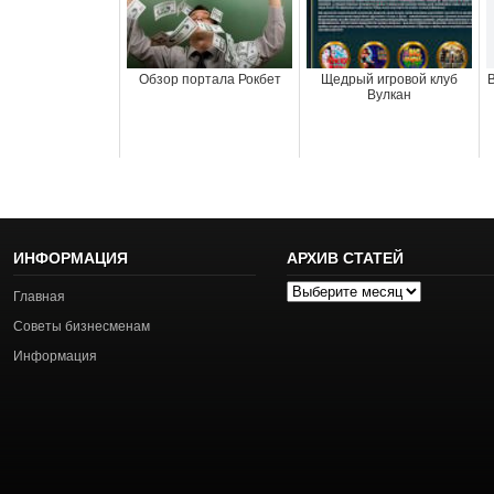
Обзор портала Рокбет
Щедрый игровой клуб
Вулкан
ИНФОРМАЦИЯ
АРХИВ СТАТЕЙ
Архив
Главная
статей
Советы бизнесменам
Информация