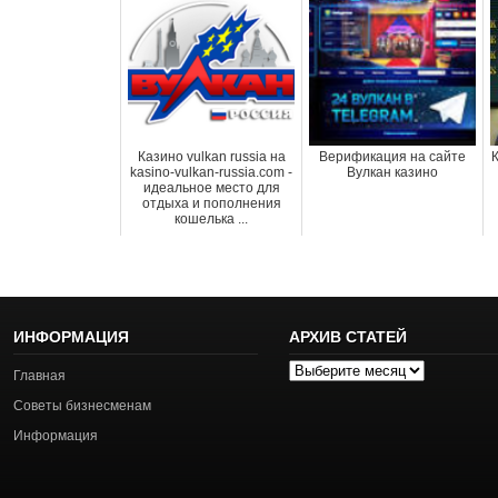
Казино vulkan russia на
Верификация на сайте
К
kasino-vulkan-russia.com -
Вулкан казино
идеальное место для
отдыха и пополнения
кошелька ...
ИНФОРМАЦИЯ
АРХИВ СТАТЕЙ
Архив
Главная
статей
Советы бизнесменам
Информация