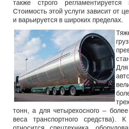
также строго регламентируется з
Стоимость этой услуги зависит от ц
и варьируется в широких пределах.
Тя
гру
пре
ста
Дл
ав
вел
бол
тре
тонн, а для четырехосного – более
веса транспортного средства). К
относится спецтехника, оборудова