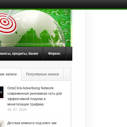
нансы, кредиты, банки
Форекс
ие записи
Популярные записи
OctoClick Advertising Network:
современная рекламная сеть для
эффективной покупки и
монетизации трафика
28. 07. 2026
Детская комната под ключ: как