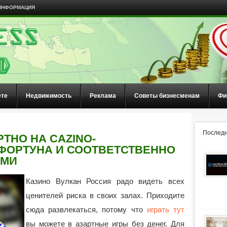
ИНФОРМАЦИЯ
ете
Недвижимость
Реклама
Советы бизнесменам
Фи
Последн
ТНО НА CAZINO-
 ФОРТУНА И СООТВЕТСТВЕННО
АМИ
Казино Вулкан Россия радо видеть всех
ценителей риска в своих залах.
Приходите
сюда развлекаться, потому что
играть тут
вы можете в азартные игры без денег. Для