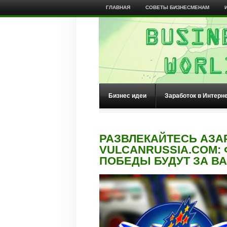
ГЛАВНАЯ
СОВЕТЫ БИЗНЕСМЕНАМ
Бизнес идеи
Заработок в Интерн
РАЗВЛЕКАЙТЕСЬ АЗАР
VULCANRUSSIA.COM:
ПОБЕДЫ БУДУТ ЗА В