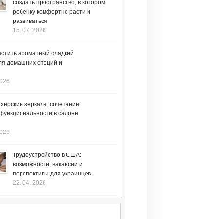
создать пространство, в котором
ребенку комфортно расти и
развиваться
15. 07. 2026
астить ароматный сладкий
ля домашних специй и
2026
херские зеркала: сочетание
 функциональности в салоне
2026
Трудоустройство в США:
возможности, вакансии и
перспективы для украинцев
22. 04. 2026