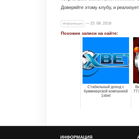
Доверяйте этому клубу, и реализует
— 25. 08. 2018
Информация
Похожие записи на сайте:
Стабильный доход с
В
букмекерской компанией
77
1xbet
ИНФОРМАЦИЯ