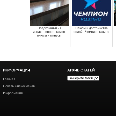
Подоконники из
Плюсы и достоинства
искусственного камня:
онлайн Чемпион казино
плюсы и минусы
ИНФОРМАЦИЯ
АРХИВ СТАТЕЙ
Архив
Главная
статей
Советы бизнесменам
Информация