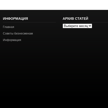
ИНФОРМАЦИЯ
АРХИВ СТАТЕЙ
Архив
Главная
статей
Советы бизнесменам
Информация