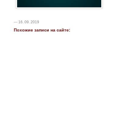
— 16. 09. 2019
Похожие записи на сайте: