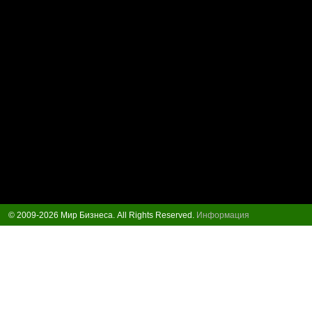
© 2009-2026 Мир Бизнеса. All Rights Reserved.
Информация