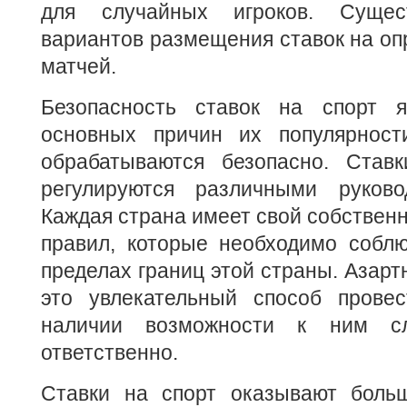
для случайных игроков. Сущес
вариантов размещения ставок на о
матчей.
Безопасность ставок на спорт я
основных причин их популярност
обрабатываются безопасно. Став
регулируются различными руково
Каждая страна имеет свой собственн
правил, которые необходимо соблю
пределах границ этой страны. Азарт
это увлекательный способ прове
наличии возможности к ним сл
ответственно.
Ставки на спорт оказывают боль