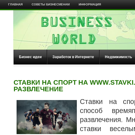
ГЛАВНАЯ
СОВЕТЫ БИЗНЕСМЕНАМ
ИНФОРМАЦИЯ
Бизнес идеи
Заработок в Интернете
Недвижимость
СТАВКИ НА СПОРТ НА WWW.STAVKI
РАЗВЛЕЧЕНИЕ
Ставки на сп
способ время
развлечения. М
ставки весел