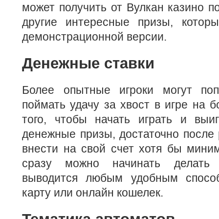
может получить от Вулкан казино п
другие интересные призы, котор
демонстрационной версии.
Денежные ставки
Более опытные игроки могут поп
поймать удачу за хвост в игре на б
того, чтобы начать играть и выи
денежные призы, достаточно после 
внести на свой счет хотя бы мини
сразу можно начинать делать 
выводится любым удобным способ
карту или онлайн кошелек.
Тематика автоматов