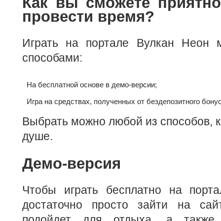
Как вы сможете приятно
провести время?
Играть на портале Вулкан Неон 
способами:
На бесплатной основе в демо-версии;
Игра на средствах, полученных от бездепозитного бонус
Выбрать можно любой из способов, к
душе.
Демо-версия
Чтобы играть бесплатно на порта
достаточно просто зайти на сай
подойдет для отдыха, а также