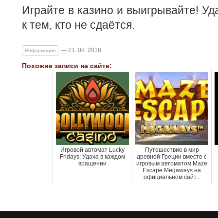
Играйте в казино и выигрывайте! Уд
к тем, кто не сдаётся.
— 21. 08. 2018
Информация
Похожие записи на сайте:
Игровой автомат Lucky
Путешествие в мир
Fridays: Удача в каждом
древней Греции вместе с
вращении
игровым автоматом Maze
Escape Megaways на
официальном сайт...