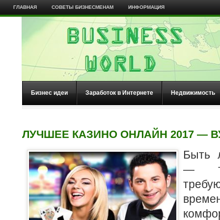
ГЛАВНАЯ
СОВЕТЫ БИЗНЕСМЕНАМ
ИНФОРМАЦИЯ
Бизнес идеи
Заработок в Интернете
Недвижимость
ЛУЧШЕЕ КАЗИНО ОНЛАЙН 2017 — В
Быть 
— тя
тре
време
комф