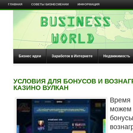
ГЛАВНАЯ
СОВЕТЫ БИЗНЕСМЕНАМ
ИНФОРМАЦИЯ
Бизнес идеи
Заработок в Интернете
Недвижимость
УСЛОВИЯ ДЛЯ БОНУСОВ И ВОЗНА
КАЗИНО ВУЛКАН
Время
можем
бо
вознаг