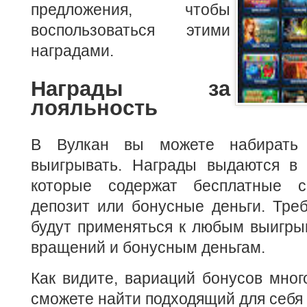
предложения, чтобы
воспользоваться этими
наградами.
Награды за
лояльность
В Вулкан вы можете набирать 
выигрывать. Награды выдаются в 
которые содержат бесплатные 
депозит или бонусные деньги. Тре
будут применяться к любым выигры
вращений и бонусным деньгам.
Как видите, вариаций бонусов много
сможете найти подходящий для себя 