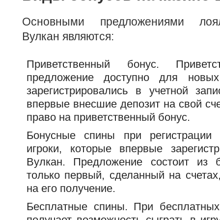
Основными предложениями лоял
Вулкан являются:
Приветственный бонус. Приветс
предложение доступно для новых
зарегистрировались в учетной запи
впервые внесшие депозит на свой сче
право на приветственный бонус.
Бонусные спины при регистрации 
игроки, которые впервые зарегист
Вулкан. Предложение состоит из б
только первый, сделанный на счетах
на его получение.
Бесплатные спины. При бесплатных
получает возможность сыграть в игр