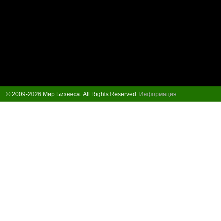
© 2009-2026 Мир Бизнеса. All Rights Reserved.
Информация