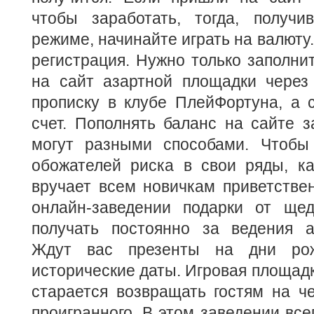
чтобы заработать, тогда, получ
режиме, начинайте играть на валюту.
регистрация. Нужно только заполнит
на сайт азартной площадки через 
прописку в клубе ПлейФортуна, а 
счет. Пополнять баланс на сайте 
могут разными способами. Чтобы
обожателей риска в свои ряды, к
вручает всем новичкам приветстве
онлайн-заведении подарки от щед
получать постоянно за ведения а
Ждут вас презенты на дни ро
исторические даты. Игровая площадк
старается возвращать гостям на ч
проигранного. В этом заведении все