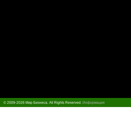
© 2009-2026 Мир Бизнеса. All Rights Reserved.
Информация