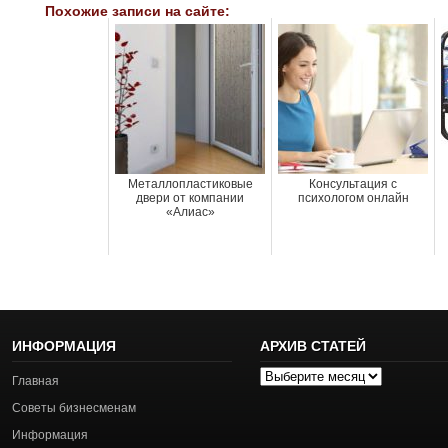
Похожие записи на сайте:
Металлопластиковые
Консультация с
двери от компании
психологом онлайн
«Алиас»
ИНФОРМАЦИЯ
АРХИВ СТАТЕЙ
Архив
Главная
статей
Советы бизнесменам
Информация