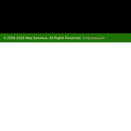
© 2009-2026 Мир Бизнеса. All Rights Reserved.
Информация