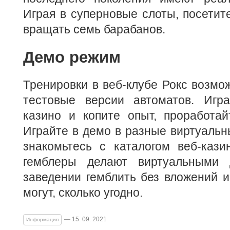
Играя в суперновые слоты, посетите
вращать семь барабанов.
Демо режим
Тренировки в веб-клубе Рокс возмо
тестовые версии автоматов. Игр
казино и копите опыт, проработай
Играйте в демо в разные виртуальн
знакомьтесь с каталогом веб-кази
гемблеры делают виртуальными 
заведении гемблить без вложений и
могут, сколько угодно.
— 15. 09. 2021
Информация