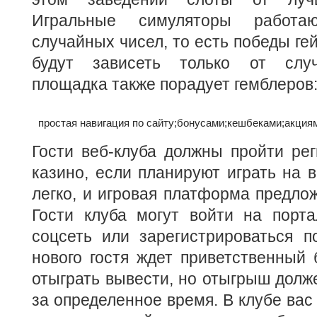
Игральные симуляторы работа
случайных чисел, то есть победы ге
будут зависеть только от случ
площадка также порадует гемблеров
простая навигация по сайту;
бонусами;
кешбеками;
акциям
Гости веб-клуба должны пройти ре
казино, если планируют играть на в
легко, и игровая платформа предлож
Гости клуба могут войти на порта
соцсеть или зарегистрироваться п
нового гостя ждет приветственный 
отыграть вывести, но отыгрыш долж
за определенное время. В клубе вас 