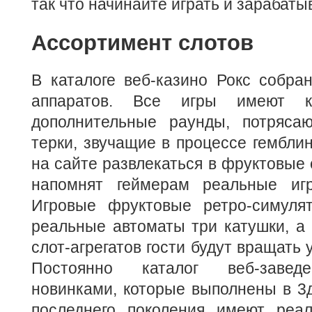
так что начинайте играть и зарабаты
Ассортимент слотов
В каталоге веб-казино Рокс собра
аппаратов. Все игры имеют кл
дополнительные раунды, потряса
терки, звучащие в процессе гемблин
на сайте развлекаться в фруктовые 
напомнят геймерам реальные игр
Игровые фруктовые ретро-симуля
реальные автоматы три катушки, а
слот-агрегатов гости будут вращать 
Постоянно каталог веб-заведе
новинками, которые выполнены в 3
последнего поколения имеют реал