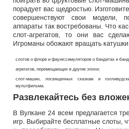
поиграть во фруктовые слот-машины
порадует вас щедростью. Изготовите
совершенствуют свои модели, п
аппараты так востребованы. Что ка
слот-агрегатов, то они вас сдела
Игроманы обожают вращать катушки
слотов о флоре и фауне;
симуляторов о бандитах и банд
агрегатов, перемещающих в другие эпохи;
слот-машин, посвященных сказкам и голливудс
мультфильма.
Развлекайтесь без вложе
В Вулкане 24 всем предлагается т
игр. Выбирайте бесплатные слоты, ч