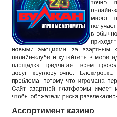
точно 
онлайн-
много г
получает
в обычн
приход
новыми эмоциями, за азартным к
онлайн-клубе и купайтесь в море а
площадка предлагает всем прово
досуг круглосуточно. Блокировк
проблема, потому что игромана пер
Сайт азартной платформы имеет 
чтобы обожатели риска развлекалис
Ассортимент казино