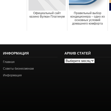
Официальный сайт
Правильный выбор
казино Вулкан Платинум
кондиционера – одно из
основных условий
домашнего комфорта
ИНФОРМАЦИЯ
АРХИВ СТАТЕЙ
Архив
Главная
статей
Советы бизнесменам
Информация