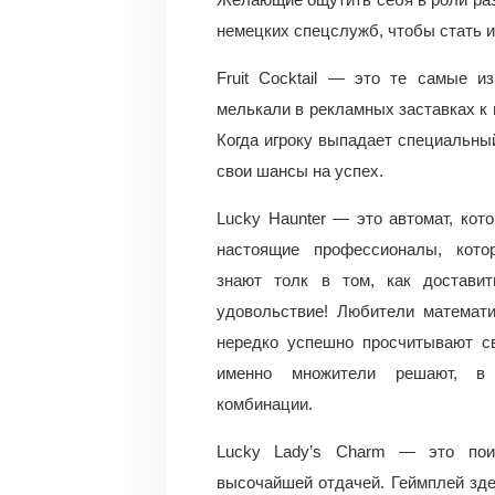
немецких спецслужб, чтобы стать 
Fruit Cocktail — это те самые и
мелькали в рекламных заставках к
Когда игроку выпадает специальны
свои шансы на успех.
Lucky Haunter — это автомат, кот
настоящие профессионалы, кото
знают толк в том, как достави
удовольствие! Любители математ
нередко успешно просчитывают с
именно множители решают, в
комбинации.
Lucky Lady’s Charm — это поис
высочайшей отдачей. Геймплей зде