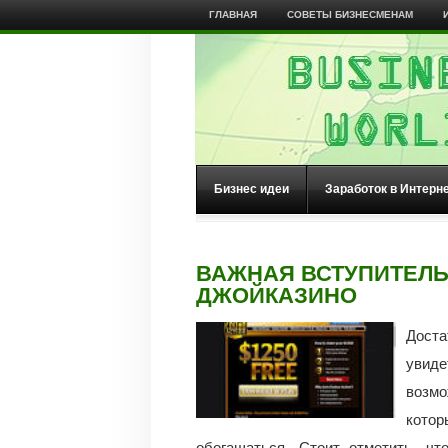
ГЛАВНАЯ
СОВЕТЫ БИЗНЕСМЕНАМ
Бизнес идеи
Заработок в Интерн
ВАЖНАЯ ВСТУПИТЕЛ
ДЖОЙКАЗИНО
Доста
увид
возмо
кото
обогащаться. Стоит отметить, ч