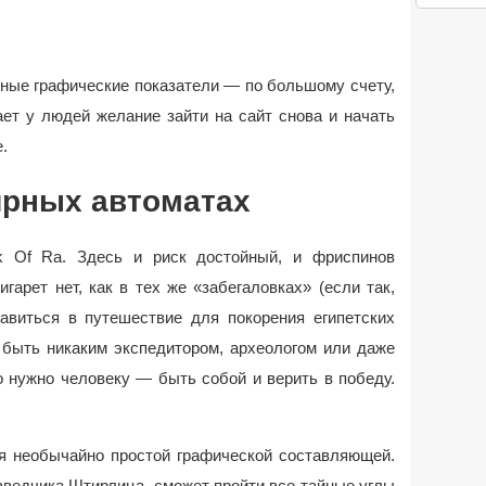
ные графические показатели — по большому счету,
ет у людей желание зайти на сайт снова и начать
.
ярных автоматах
k Of Ra. Здесь и риск достойный, и фриспинов
гарет нет, как в тех же «забегаловках» (если так,
равиться в путешествие для покорения египетских
 быть никаким экспедитором, археологом или даже
 нужно человеку — быть собой и верить в победу.
ся необычайно простой графической составляющей.
ведчика Штирлица, сможет пройти все тайные углы