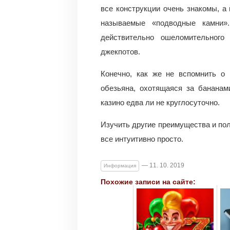
все конструкции очень знакомы, а 
называемые «подводные камни».
действительно ошеломительного
джекпотов.
Конечно, как же не вспомнить 
обезьяна, охотящаяся за бананам
казино едва ли не круглосуточно.
Изучить другие преимущества и по
все интуитивно просто.
— 11. 10. 2019
Информация
Похожие записи на сайте: