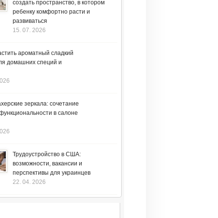
создать пространство, в котором
ребенку комфортно расти и
развиваться
15. 07. 2026
астить ароматный сладкий
ля домашних специй и
2026
херские зеркала: сочетание
 функциональности в салоне
2026
Трудоустройство в США:
возможности, вакансии и
перспективы для украинцев
22. 04. 2026