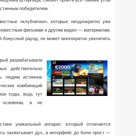
истинным победителем.
звестные «клубнички», которые неоднократно уже
 известным фильмам и другим видео — материалам.
й бонусный раунд, он может многократно увеличить
орый разрабатывали
рые действительно
ть людям истинное
ических комбинаций
вои ходы, ведь тут
 основном, а не
тине уникальный аппарат, который отличается
сь захватывает дух, а интерфейс до боли прост —