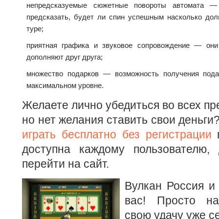
непредсказуемые сюжетные повороты автомата —
предсказать, будет ли спин успешным насколько дол
туре;
приятная графика и звуковое сопровождение — они
дополняют друг друга;
множество подарков — возможность получения пода
максимальном уровне.
Желаете лично убедиться во всех пр
но нет желания ставить свои деньг
играть бесплатно без регистрации
в
доступна каждому пользователю, 
перейти на сайт.
Вулкан Россия и
вас! Просто на
свою удачу уже с