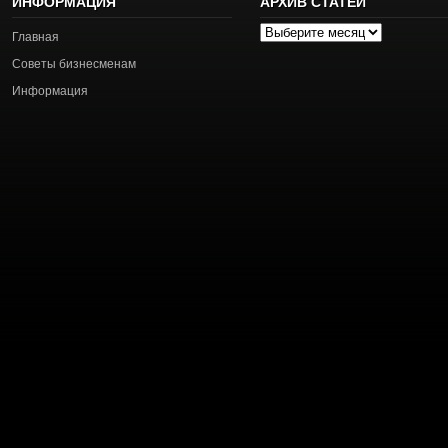
ИНФОРМАЦИЯ
АРХИВ СТАТЕЙ
Архив
Главная
статей
Советы бизнесменам
Информация