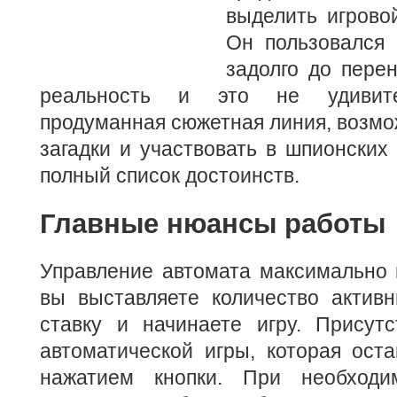
выделить игровой
Он пользовался
задолго до пере
реальность и это не удивите
продуманная сюжетная линия, возмо
загадки и участвовать в шпионских
полный список достоинств.
Главные нюансы работы
Управление автомата максимально 
вы выставляете количество активн
ставку и начинаете игру. Присутс
автоматической игры, которая ост
нажатием кнопки. При необход