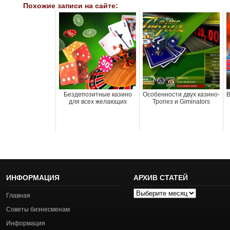
Похожие записи на сайте:
Бездепозитные казино
Особенности двух казино-
В
для всех желающих
Тропез и Giminators
ИНФОРМАЦИЯ
АРХИВ СТАТЕЙ
Архив
Главная
статей
Советы бизнесменам
Информация