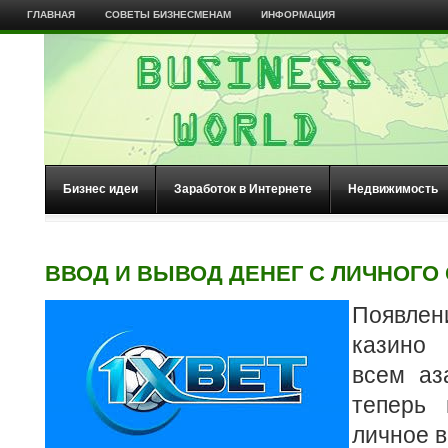
ГЛАВНАЯ
СОВЕТЫ БИЗНЕСМЕНАМ
ИНФОРМАЦИЯ
Бизнес идеи
Заработок в Интернете
Недвижимость
ВВОД И ВЫВОД ДЕНЕГ С ЛИЧНОГО 
Появле
казино
всем аз
теперь 
личное 