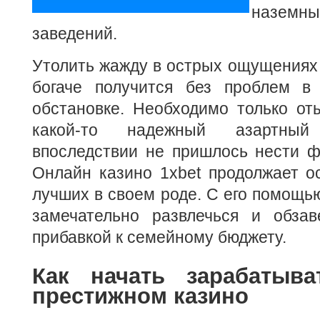
назе
заведений.
Утолить жажду в острых ощущениях 
богаче получится без проблем в
обстановке. Необходимо только от
какой-то надежный азартный
впоследствии не пришлось нести ф
Онлайн казино 1xbet продолжает о
лучших в своем роде. С его помощью
замечательно развлечься и обзав
прибавкой к семейному бюджету.
Как начать зарабатыв
престижном казино