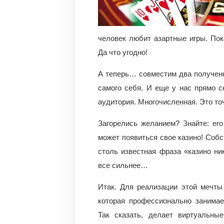
человек любит азартные игры. Поке
Да что угодно!
А теперь… совместим два полученн
самого себя. И еще у нас прямо 
аудитория. Многочисленная. Это то
Загорелись желанием? Знайте: его
может появиться свое казино! Собс
столь известная фраза «казино ни
все сильнее…
Итак. Для реализации этой мечты 
которая профессионально занимае
Так сказать, делает виртуальны