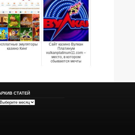
есплатные эмуляторы
Сайт казино Вулкан
казино Кинг
Платинум
vulkanplatinum11.com –
место, в котором
сбываются мечты
АРХИВ СТАТЕЙ
рхив
татей