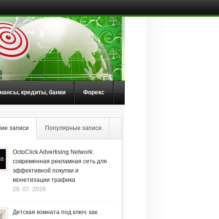
нансы, кредиты, банки
Форекс
ие записи
Популярные записи
OctoClick Advertising Network:
современная рекламная сеть для
эффективной покупки и
монетизации трафика
28. 07. 2026
Детская комната под ключ: как