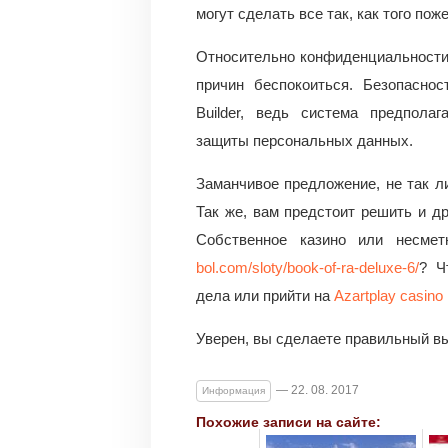
могут сделать все так, как того по
Относительно конфиденциальности
причин беспокоиться. Безопаснос
Builder, ведь система предпола
защиты персональных данных.
Заманчивое предложение, не так л
Так же, вам предстоит решить и др
Собственное казино или несмет
bol.com/sloty/book-of-ra-deluxe-6/
? Ч
дела или прийти на
Azartplay casino
Уверен, вы сделаете правильный в
— 22. 08. 2017
Информация
Похожие записи на сайте: