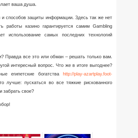
желает ваша душа.
 и способов защиты информации. Здесь так же нет
ть работы казино гарантируется самим Gambling
гает использование самых последних технологий
и? Правда все это или обман – решать только вам.
угой интересный вопрос. Что же в итоге выгоднее?
ные египетские богатства
http://play-azartplay.foot-
то лучше: пускаться во все тяжкие рискованного
и забрать свое?
ыбор!