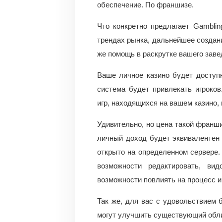
обеспечение. По франшизе.
Что конкретно предлагает Gambli
трендах рынка, дальнейшее создани
же помощь в раскрутке вашего заве
Ваше личное казино будет доступ
система будет привлекать игроков
игр, находящихся на вашем казино,
Удивительно, но цена такой франш
личный доход будет эквивалентен 
открыто на определенном сервере. 
возможности редактировать, ви
возможности повлиять на процесс иг
Так же, для вас с удовольствием
могут улучшить существующий облик