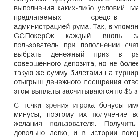
выполнения каких-либо условий. М
предлагаемых средств ус
администрацией рума. Так, в упомя
GGПокерОк каждый вновь зар
пользователь при пополнении сч
выбрать денежный приз в р
совершенного депозита, но не боле
такую же сумму билетами на турни
отыгрыш денежного поощрения отво
этом выплаты засчитываются по $5 з
С точки зрения игрока бонусы и
минусы, поэтому их получение в
желания пользователя. Получит
довольно легко, и в истории поке