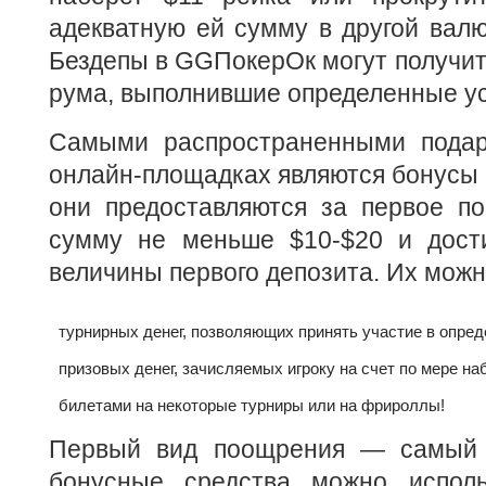
адекватную ей сумму в другой валю
Бездепы в GGПокерОк могут получит
рума, выполнившие определенные ус
Самыми распространенными подар
онлайн-площадках являются бонусы 
они предоставляются за первое по
сумму не меньше $10-$20 и дост
величины первого депозита. Их можн
турнирных денег, позволяющих принять участие в опред
призовых денег, зачисляемых игроку на счет по мере на
билетами на некоторые турниры или на фрироллы!
Первый вид поощрения — самый в
бонусные средства можно исполь