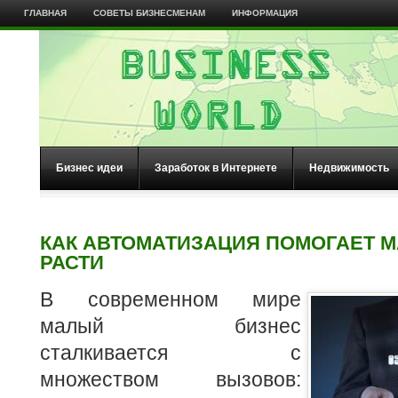
ГЛАВНАЯ
СОВЕТЫ БИЗНЕСМЕНАМ
ИНФОРМАЦИЯ
Бизнес идеи
Заработок в Интернете
Недвижимость
КАК АВТОМАТИЗАЦИЯ ПОМОГАЕТ 
РАСТИ
В современном мире
малый бизнес
сталкивается с
множеством вызовов: