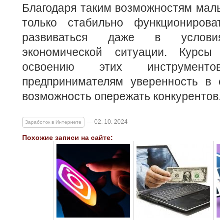
Благодаря таким возможностям мал
только стабильно функционирова
развиваться даже в условия
экономической ситуации. Курсы
освоению этих инструментов
предпринимателям уверенность в 
возможность опережать конкурентов
— 02. 10. 2024
Заработок в Интернете
Похожие записи на сайте: