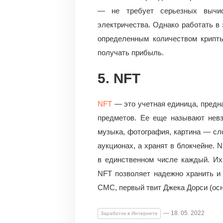
— не требует серьезных вычис
электричества. Однако работать в 
определенным количеством крипт
получать прибыль.
5. NFT
NFT
— это учетная единица, предн
предметов. Ее еще называют невз
музыка, фотография, картина — сло
аукционах, а хранят в блокчейне.
в единственном числе каждый. Их
NFT позволяет надежно хранить и 
СМС, первый твит Джека Дорси (осно
— 18. 05. 2022
Заработок в Интернете