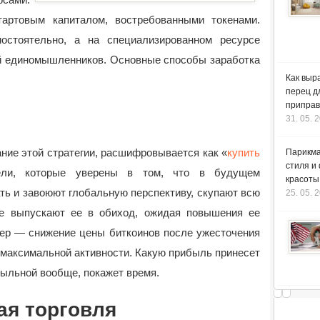
артовым капиталом, востребованными токенами.
остоятельно, а на специализированном ресурсе
ей единомышленников. Основные способы заработка
Как выр
перец д
приправ
31. 05. 
ние этой стратегии, расшифровывается как «
купить
Парикма
стиля и
ели, которые уверены в том, что в будущем
красоты
ть и завоюют глобальную перспективу, скупают всю
25. 05. 
е выпускают ее в обиход, ожидая повышения ее
мер — снижение цены биткоинов после ужесточения
 максимальной активности. Какую прибыль принесет
ибыльной вообще, покажет время.
ая торговля