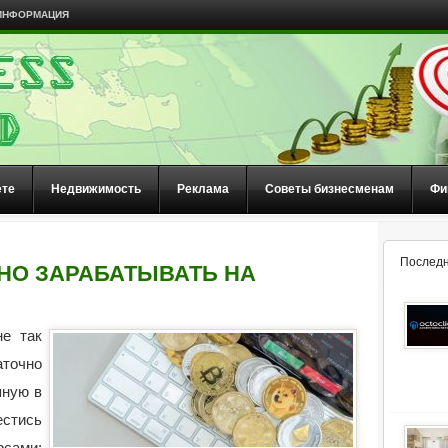
ИНФОРМАЦИЯ
ете
Недвижимость
Реклама
Советы бизнесменам
Фи
Последн
НО ЗАРАБАТЫВАТЬ НА
не так
аточно
пную в
стись
ами: