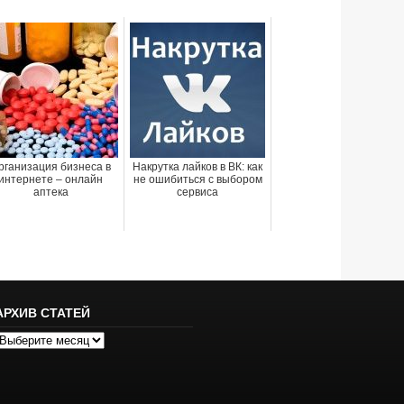
рганизация бизнеса в
Накрутка лайков в ВК: как
интернете – онлайн
не ошибиться с выбором
аптека
сервиса
АРХИВ СТАТЕЙ
рхив
татей