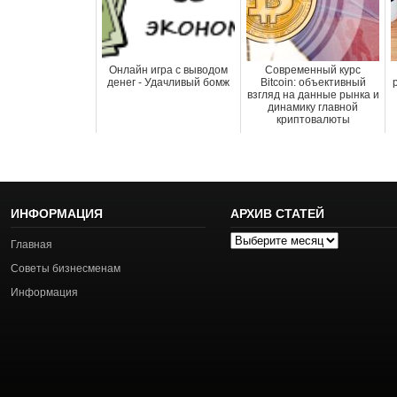
Онлайн игра с выводом
Современный курс
денег - Удачливый бомж
Bitcoin: объективный
взгляд на данные рынка и
динамику главной
криптовалюты
ИНФОРМАЦИЯ
АРХИВ СТАТЕЙ
Архив
Главная
статей
Советы бизнесменам
Информация