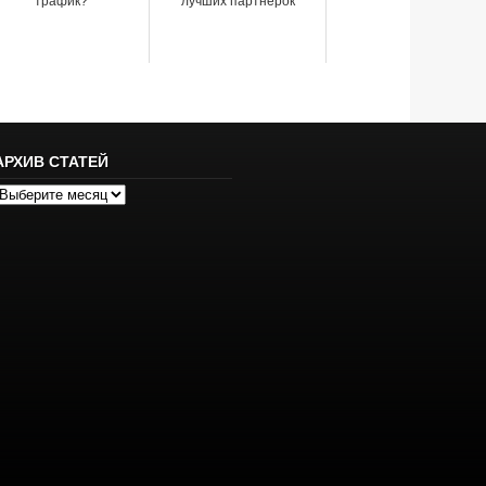
трафик?
лучших партнерок
АРХИВ СТАТЕЙ
рхив
татей