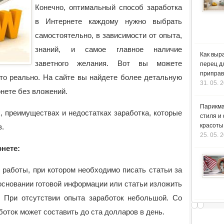
Конечно, оптимальный способ заработка
в Интернете каждому нужно выбрать
самостоятельно, в зависимости от опыта,
знаний, и самое главное наличие
Как выр
заветного желания. Вот вы можете
перец д
приправ
это реально. На сайте вы найдете более детальную
31. 05. 
нете без вложений.
Парикма
, преимуществах и недостатках заработка, которые
стиля и
красоты
в.
25. 05. 
нете:
д работы, при котором необходимо писать статьи за
основании готовой информации или статьи изложить
. При отсутствии опыта заработок небольшой. Со
оток может составить до ста долларов в день.