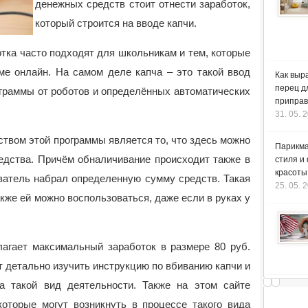
денежных средств стоит отнести заработок,
который строится на вводе капчи.
ботка часто подходят для школьникам и тем, которые
ме онлайн. На самом деле капча – это такой ввод
Как выр
перец д
граммы от роботов и определённых автоматических
приправ
31. 05. 
твом этой программы является то, что здесь можно
Парикма
едства. Причём обналичивание происходит также в
стиля и
красоты
ователь набрал определенную сумму средств. Такая
25. 05. 
акже ей можно воспользоваться, даже если в руках у
лагает максимальный заработок в размере 80 руб.
ит детально изучить инструкцию по вбиванию капчи и
а такой вид деятельности. Также на этом сайте
которые могут возникнуть в процессе такого вида