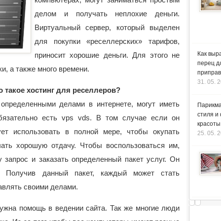
делом и получать неплохие деньги.
Виртуальный сервер, который выделен
для покупки «реселлерских» тарифов,
Как выр
приносит хорошие деньги. Для этого не
перец д
и, а также много времени.
приправ
31. 05. 
о такое хостинг для реселлеров?
определенными делами в интернете, могут иметь
Парикма
стиля и
бязательно есть vps vds. В том случае если он
красоты
ует использовать в полной мере, чтобы окупать
25. 05. 
ать хорошую отдачу. Чтобы воспользоваться им,
 запрос и заказать определенный пакет услуг. Он
. Получив данный пакет, каждый может стать
авлять своими делами.
ужна помощь в ведении сайта. Так же многие люди