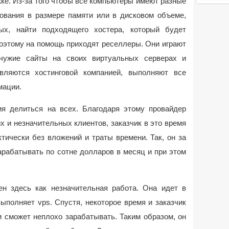
ке. Из-за того чтобы все компьютеры имеют разные
ования в размере памяти или в дисковом объеме,
ых, найти подходящего хостера, который будет
Поэтому на помощь приходят реселлеры. Они играют
чужие сайты на своих виртуальных серверах и
вляются хостинговой компанией, выполняют все
мации.
ия делиться на всех. Благодаря этому провайдер
 и незначительных клиентов, заказчик в это время
тически без вложений и траты времени. Так, он за
арабатывать по сотне долларов в месяц и при этом
ен здесь как незначительная работа. Она идет в
ыполняет vps. Спустя, некоторое время и заказчик
и сможет неплохо зарабатывать. Таким образом, он