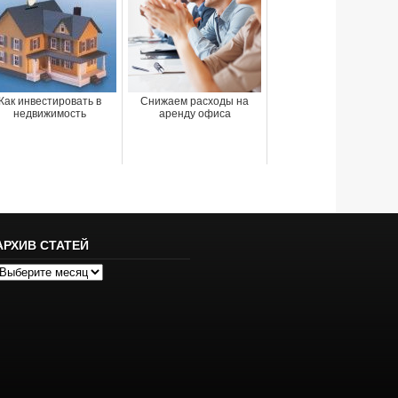
Как инвестировать в
Снижаем расходы на
недвижимость
аренду офиса
АРХИВ СТАТЕЙ
рхив
татей