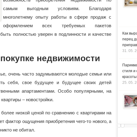
самым выгодным условиям. Благодаря
многолетнему опыту работы в сфере продаж с
оформлением всех требуемых пакетов
Как выр
 быть полностью уверен в подлинности и качестве
перец д
приправ
31. 05. 
 покупке недвижимости
Парикма
стиля и
лье, очень часто задумываются молодые семьи или
красоты
ить себя, свое будущее и будущее своих детей
25. 05. 
твенными апартаментами. Особо популярными, на
квартиры – новостройки.
 более низкой ценой по сравнению с квартирами на
ет фактор ощущения приобретения чего-то нового, а
никто не обитал.