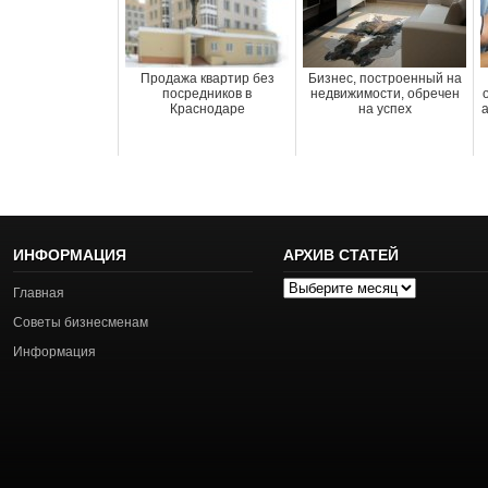
Продажа квартир без
Бизнес, построенный на
посредников в
недвижимости, обречен
Краснодаре
на успех
а
ИНФОРМАЦИЯ
АРХИВ СТАТЕЙ
Архив
Главная
статей
Советы бизнесменам
Информация