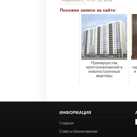
— 17. 05. 2014
Недвижимость
Похожие записи на сайте:
Преимущества
капиталовложений в
га
новопостроенные
и
квартиры
ИНФОРМАЦИЯ
А
Главная
с
Советы бизнесменам