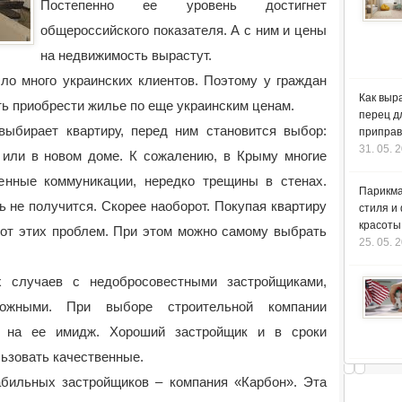
Постепенно ее уровень достигнет
общероссийского показателя. А с ним и цены
на недвижимость вырастут.
ло много украинских клиентов. Поэтому у граждан
Как выр
ь приобрести жилье по еще украинским ценам.
перец д
выбирает квартиру, перед ним становится выбор:
приправ
31. 05. 
 или в новом доме. К сожалению, в Крыму многие
енные коммуникации, нередко трещины в стенах.
Парикма
 не получится. Скорее наоборот. Покупая квартиру
стиля и
красоты
 от этих проблем. При этом можно самому выбрать
25. 05. 
х случаев с недобросовестными застройщиками,
рожными. При выборе строительной компании
ся на ее имидж. Хороший застройщик и в сроки
ьзовать качественные.
бильных застройщиков – компания «Карбон». Эта