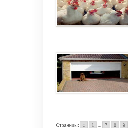
Страницы:
«
1
...
7
8
9