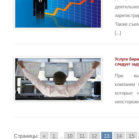
деятельно
зарегист
Также съе
[...]
Услуги бирж
следует за
При выб
компании 
которые н
неосторожно
Страницы:
«
1
...
10
11
12
13
14
15