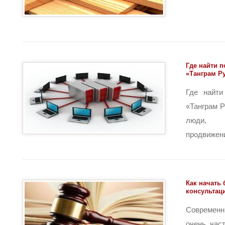
Где найти 
«Танграм Р
Где найти
«Танграм 
люди, 
продвижение
Как начать
консультац
Современ
очень час