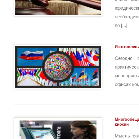
юридиче
необходим
по [...]
Изготовлени
Сегодня 
практичес
мероприя
офисах комп
Многообещ
киоски
Мысль сот