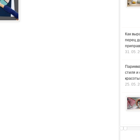
Как выр
перец д
приправ
31. 05. 
Парикма
стиля и
красоты
25. 05. 