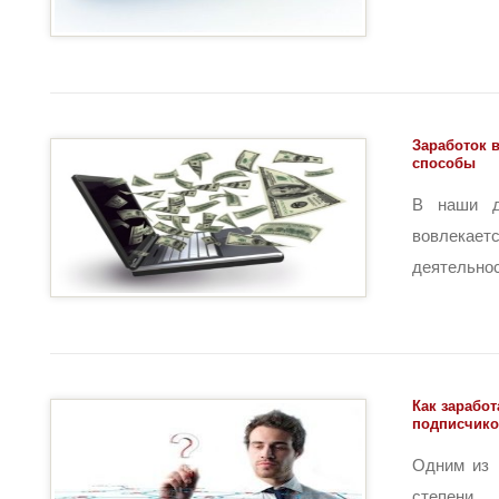
Заработок 
способы
В наши д
вовлекае
деятельност
Как заработ
подписчик
Одним из 
степени 