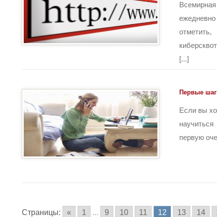
Всемирная
ежедневно
отмети
киберскво
[...]
Первые шаг
Если вы хо
научиться
первую очер
Страницы:
«
1
...
9
10
11
12
13
14