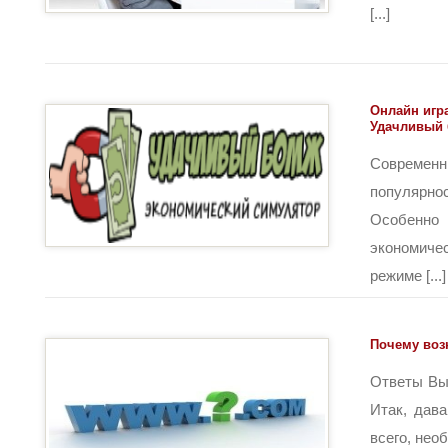
[...]
Онлайн игр
Удачливый
Современн
популярно
Особенн
экономи
режиме [...]
Почему возн
Ответы Вы
Итак, дав
всего, необ