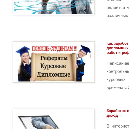
является 
различных 
Как заработ
дипломных,
работ и ре
Написа
контрольн
курсовых
времена ССС
Заработок 
доход
В интерне