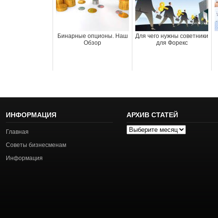
Бинарные опционы. Наш
Для чего нужны советники
Обзор
для Форекс
ИНФОРМАЦИЯ
АРХИВ СТАТЕЙ
Архив
Главная
статей
Советы бизнесменам
Информация