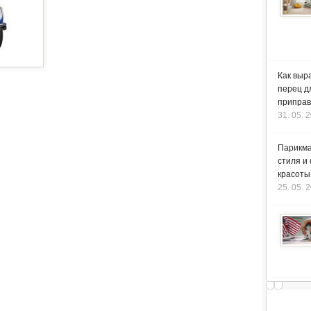
Как выр
перец д
приправ
31. 05. 
Парикма
стиля и
красоты
25. 05. 