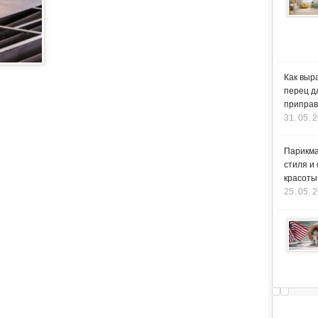
Как выр
перец д
приправ
31. 05. 
Парикма
стиля и
красоты
25. 05. 