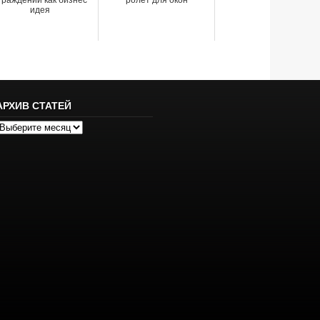
граждений как бизнес
ролет для окон
идея
АРХИВ СТАТЕЙ
рхив
татей