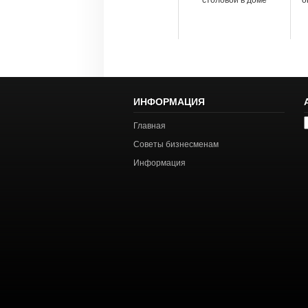
столовой в доме
о
ИНФОРМАЦИЯ
А
Главная
с
Советы бизнесменам
Информация