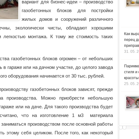
вариант для бизнес-идеи – производство
газобетонных блоков для постройки
жилых домов и сооружений различного
вечны, экологически чисты,
обладают хорошими
Как выр
 легкостью монтажа. К тому же стоимость таких
перец д
приправ
31. 05. 
ства газобетонных блоков огромен – от небольших
Парикма
ь в гараже или на дачном участке, до целого завода
стиля и
ого оборудования начинается от 30 тыс. рублей.
красоты
25. 05. 
производству газобетонных блоков зависят, прежде
ема производства. Можно приобрести небольшую
 гараже или на даче. Для такого производства будет
ссчитано, что на изготовление 1 м3 материала
о заниматься производством после основной работы
ть этому себя целиком. После того, как некоторый