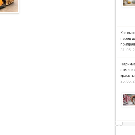
Как выр
перец д
приправ
31. 05. 
Парикма
стиля и
красоты
25. 05. 