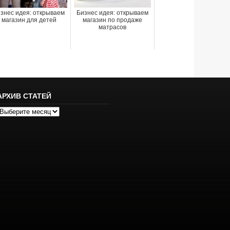
знес идея: открываем
Бизнес идея: открываем
магазин для детей
магазин по продаже
матрасов
АРХИВ СТАТЕЙ
рхив
татей