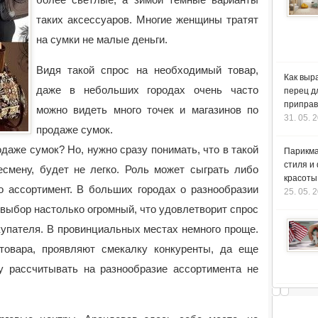
таких аксессуаров. Многие женщины тратят
на сумки не малые деньги.
Видя такой спрос на необходимый товар,
Как выр
даже в небольших городах очень часто
перец д
приправ
можно видеть много точек и магазинов по
31. 05. 
продаже сумок.
даже сумок? Но, нужно сразу понимать, что в такой
Парикма
стиля и
смену, будет не легко. Роль может сыграть либо
красоты
о ассортимент. В больших городах о разнообразии
25. 05. 
к выбор настолько огромный, что удовлетворит спрос
купателя. В провинциальных местах немного проще.
товара, проявляют смекалку конкуренты, да еще
 рассчитывать на разнообразие ассортимента не