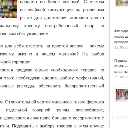
продажа по более высокой.
С учетом
высочайшей конкуренции на розничном
рынке для достижения итогового успеха
циальному клиенту востребованный товар по
Как выр
рвисным обслуживанием.
перец д
приправ
о для себя ответить на простой вопрос – почему
31. 05. 
 покупку именно в вашем магазине? На выбор
Парикма
ичной торговли:
стиля и
агается продажа самых необходимых товаров по
красоты
25. 05. 
 этого необходимо сделать работу эффективной,
ионные расходы, обеспечить беспрепятственный
м. Отличительной чертой магазинов такого формата
 отдельной товарной группы, разнообразие,
е допускается сочетание большого ассортимента с
жизни. Подходить к выбору товаров в этом случае