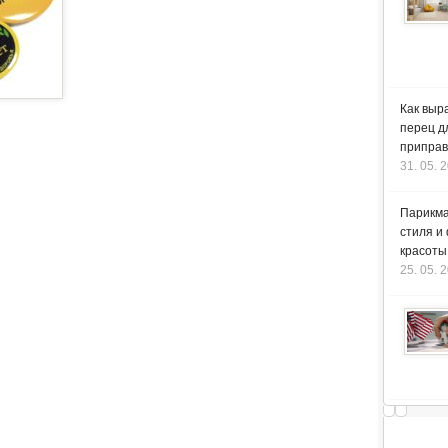
Как выр
перец д
приправ
31. 05. 
Парикма
стиля и
красоты
25. 05. 