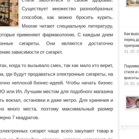
Существует множество разнообразных
способов, как можно бросить курить.
Многие читают специальную литературу,
Как выр
екоторые применяют фармакологию. С каждым днем
перец д
ронные сигареты. Они являются достаточно
приправ
нию зависимости от сигарет.
31. 05. 
х, когда то вызывало смех, так как мало кто верит,
Парикма
стиля и
на, где будут продаваться электронные сигареты, на
красоты
очно неплохой бизнес-идеей. Чтобы начать бизнес
25. 05. 
ОО или Ип. Лучшим местом для подобного магазина
ь вокзал, остановки и даже метро. Для хранения и
но много места, поэтому максимальный размер
ерно 7 квадратов.
электронных сигарет чаще всего закупают товар в