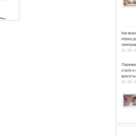
Как выр
перец д
приправ
31. 05. 
Парикма
стиля и
красоты
25. 05. 