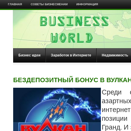
ГЛАВНАЯ
СОВЕТЫ БИЗНЕСМЕНАМ
ИНФОРМАЦИЯ
Бизнес идеи
Заработок в Интернете
Недвижимость
БЕЗДЕПОЗИТНЫЙ БОНУС В ВУЛКАН
Среди о
азартн
интерн
позиции
Гранд. И