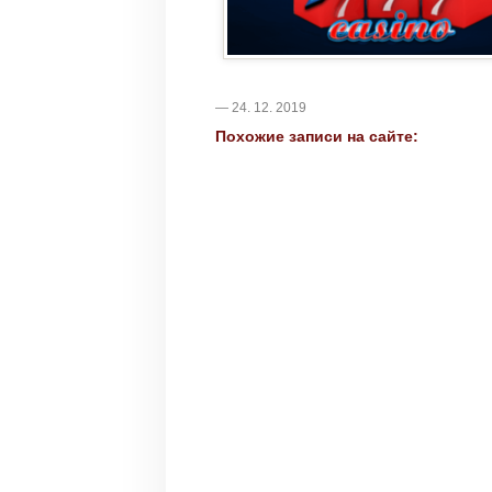
— 24. 12. 2019
Похожие записи на сайте: