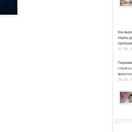
Как выр
перец д
приправ
31. 05. 
Парикма
стиля и
красоты
25. 05. 