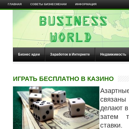
ГЛАВНАЯ
СОВЕТЫ БИЗНЕСМЕНАМ
ИНФОРМАЦИЯ
Бизнес идеи
Заработок в Интернете
Недвижимость
ИГРАТЬ БЕСПЛАТНО В КАЗИНО
Азартн
связаны 
делают в
затем т
ставк