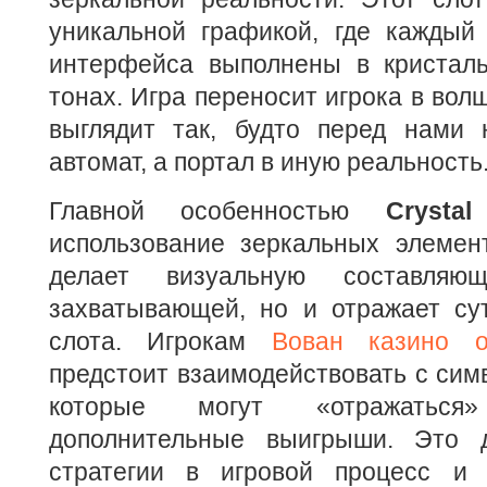
уникальной графикой, где каждый
интерфейса выполнены в кристал
тонах. Игра переносит игрока в вол
выглядит так, будто перед нами 
автомат, а портал в иную реальность
Главной особенностью
Crystal
использование зеркальных элемент
делает визуальную составля
захватывающей, но и отражает су
слота. Игрокам
Вован казино 
предстоит взаимодействовать с сим
которые могут «отражатьс
дополнительные выигрыши. Это д
стратегии в игровой процесс и 