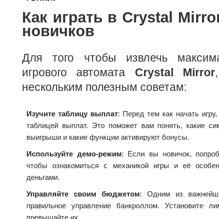
Как играть в Crystal Mirr
новичков
Для того чтобы извлечь максим
игрового автомата
Crystal Mirror
нескольким полезным советам:
Изучите таблицу выплат
: Перед тем как начать игру
таблицей выплат. Это поможет вам понять, какие с
выигрыши и какие функции активируют бонусы.
Используйте демо-режим
: Если вы новичок, попроб
чтобы ознакомиться с механикой игры и её особен
деньгами.
Управляйте своим бюджетом
: Одним из важнейш
правильное управление банкроллом. Установите л
превышайте их.