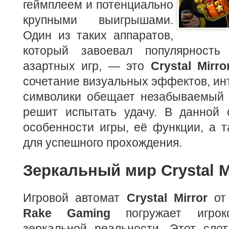
геймплеем и потенциально
крупными выигрышами.
Один из таких аппаратов,
который завоевал популярность
азартных игр, — это
Crystal Mirro
сочетание визуальных эффектов, ин
символики обещает незабываемый о
решит испытать удачу. В данной 
особенности игры, её функции, а 
для успешного прохождения.
Зеркальный мир Crystal M
Игровой автомат
Crystal Mirror
от
Rake Gaming
погружает игрок
зеркальной реальности. Этот слот