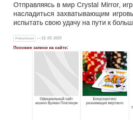
Отправляясь в мир Crystal Mirror, иг
насладиться захватывающим игровы
испытать свою удачу на пути к боль
— 22. 03. 2025
Информация
Похожие записи на сайте:
Официальный сайт
Бонусхантинг:
казино Вулкан Платинум
реанимация мертвого