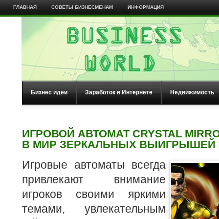
ГЛАВНАЯ
СОВЕТЫ БИЗНЕСМЕНАМ
ИНФОРМАЦИЯ
Бизнес идеи
Заработок в Интернете
Недвижимость
ИГРОВОЙ АВТОМАТ CRYSTAL MIRR
В МИР ЗЕРКАЛЬНЫХ ВЫИГРЫШЕЙ
Игровые автоматы всегда
привлекают внимание
игроков своими яркими
темами, увлекательным