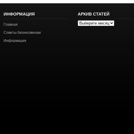
ИНФОРМАЦИЯ
АРХИВ СТАТЕЙ
Архив
Главная
статей
Советы бизнесменам
Информация