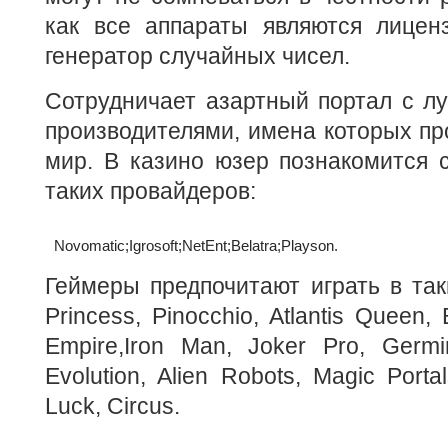
как все аппараты являются лице
генератор случайных чисел.
Сотрудничает азартный портал с л
производителями, имена которых пр
мир. В казино юзер познакомится 
таких провайдеров:
Novomatic;
Igrosoft;
NetEnt;
Belatra;
Playson.
Геймеры предпочитают играть в так
Princess, Pinocchio, Atlantis Queen,
Empire,Iron Man, Joker Pro, Germin
Evolution, Alien Robots, Magic Portal
Luck, Circus.