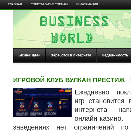
ГЛАВНАЯ
СОВЕТЫ БИЗНЕСМЕНАМ
ИНФОРМАЦИЯ
Бизнес идеи
Заработок в Интернете
Недвижимость
ИГРОВОЙ КЛУБ ВУЛКАН ПРЕСТИЖ
Ежедневно покл
игр становится 
интернета нап
онлайн-казино
заведениях нет ограничений по 